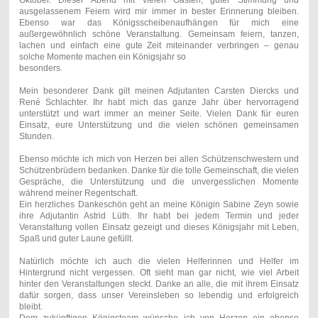
ausgelassenem Feiern wird mir immer in bester Erinnerung bleiben.
Ebenso war das Königsscheibenaufhängen für mich eine
außergewöhnlich schöne Veranstaltung. Gemeinsam feiern, tanzen,
lachen und einfach eine gute Zeit miteinander verbringen – genau
solche Momente machen ein Königsjahr so
besonders.
Mein besonderer Dank gilt meinen Adjutanten Carsten Diercks und
René Schlachter. Ihr habt mich das ganze Jahr über hervorragend
unterstützt und wart immer an meiner Seite. Vielen Dank für euren
Einsatz, eure Unterstützung und die vielen schönen gemeinsamen
Stunden.
Ebenso möchte ich mich von Herzen bei allen Schützenschwestern und
Schützenbrüdern bedanken. Danke für die tolle Gemeinschaft, die vielen
Gespräche, die Unterstützung und die unvergesslichen Momente
während meiner Regentschaft.
Ein herzliches Dankeschön geht an meine Königin Sabine Zeyn sowie
ihre Adjutantin Astrid Lüth. Ihr habt bei jedem Termin und jeder
Veranstaltung vollen Einsatz gezeigt und dieses Königsjahr mit Leben,
Spaß und guter Laune gefüllt
.
Natürlich möchte ich auch die vielen Helferinnen und Helfer im
Hintergrund nicht vergessen. Oft sieht man gar nicht, wie viel Arbeit
hinter den Veranstaltungen steckt. Danke an alle, die mit ihrem Einsatz
dafür sorgen, dass unser Vereinsleben so lebendig und erfolgreich
bleibt.
Dem zukünftigen Königsteam wünsche ich von Herzen ein ebenso