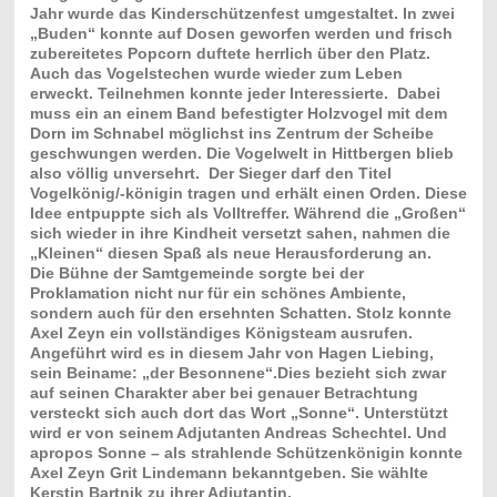
Jahr wurde das Kinderschützenfest umgestaltet. In zwei
„Buden“ konnte auf Dosen geworfen werden und frisch
zubereitetes Popcorn duftete herrlich über den Platz.
Auch das Vogelstechen wurde wieder zum Leben
erweckt. Teilnehmen konnte jeder Interessierte. Dabei
muss ein an einem Band befestigter Holzvogel mit dem
Dorn im Schnabel möglichst ins Zentrum der Scheibe
geschwungen werden. Die Vogelwelt in Hittbergen blieb
also völlig unversehrt. Der Sieger darf den Titel
Vogelkönig/-königin tragen und erhält einen Orden. Diese
Idee entpuppte sich als Volltreffer. Während die „Großen“
sich wieder in ihre Kindheit versetzt sahen, nahmen die
„Kleinen“ diesen Spaß als neue Herausforderung an.
Die Bühne der Samtgemeinde sorgte bei der
Proklamation nicht nur für ein schönes Ambiente,
sondern auch für den ersehnten Schatten. Stolz konnte
Axel Zeyn ein vollständiges Königsteam ausrufen.
Angeführt wird es in diesem Jahr von Hagen Liebing,
sein Beiname: „der Besonnene“.Dies bezieht sich zwar
auf seinen Charakter aber bei genauer Betrachtung
versteckt sich auch dort das Wort „Sonne“. Unterstützt
wird er von seinem Adjutanten Andreas Schechtel. Und
apropos Sonne – als strahlende Schützenkönigin konnte
Axel Zeyn Grit Lindemann bekanntgeben. Sie wählte
Kerstin Bartnik zu ihrer Adjutantin.