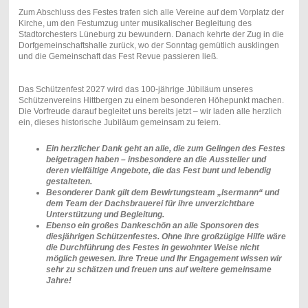
Zum Abschluss des Festes trafen sich alle Vereine auf dem Vorplatz der
Kirche, um den Festumzug unter musikalischer Begleitung des
Stadtorchesters Lüneburg zu bewundern. Danach kehrte der Zug in die
Dorfgemeinschaftshalle zurück, wo der Sonntag gemütlich ausklingen
und die Gemeinschaft das Fest Revue passieren ließ.
Das Schützenfest 2027 wird das 100-jährige Jübiläum unseres
Schützenvereins Hittbergen zu einem besonderen Höhepunkt machen.
Die Vorfreude darauf begleitet uns bereits jetzt – wir laden alle herzlich
ein, dieses historische Jubiläum gemeinsam zu feiern.
Ein herzlicher Dank geht an alle, die zum Gelingen des Festes
beigetragen haben – insbesondere an die Aussteller und
deren vielfältige Angebote, die das Fest bunt und lebendig
gestalteten.
Besonderer Dank gilt dem Bewirtungsteam „Isermann“ und
dem Team der Dachsbrauerei für ihre unverzichtbare
Unterstützung und Begleitung.
Ebenso ein großes Dankeschön an alle Sponsoren des
diesjährigen Schützenfestes. Ohne Ihre großzügige Hilfe wäre
die Durchführung des Festes in gewohnter Weise nicht
möglich gewesen. Ihre Treue und Ihr Engagement wissen wir
sehr zu schätzen und freuen uns auf weitere gemeinsame
Jahre!