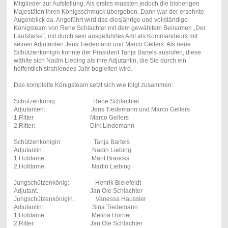
Mitglieder zur Aufstellung. Als erstes mussten jedoch die bisherigen
Majestäten ihren Königsschmuck übergeben. Dann war der ersehnte
Augenblick da. Angeführt wird das diesjährige und vollständige
Königsteam von Rene Schlachter mit dem gewähltem Beinamen „Der
Lautstarke“, mit durch sein ausgeführtes Amt als Kommandeurs mit
seinen Adjutanten Jens Tiedemann und Marco Gellers. Als neue
Schützenkönigin konnte der Präsident Tanja Bartels ausrufen, diese
wählte sich Nadin Liebing als ihre Adjutantin, die Sie durch ein
hoffentlich strahlendes Jahr begleiten wird.
Das komplette Königsteam setzt sich wie folgt zusammen:
Schützenkönig: Rene Schlachter
Adjutanten: Jens Tiedemann und Marco Gellers
1.Ritter Marco Gellers
2.Ritter: Dirk Lindemann
Schützenkönigin: Tanja Bartels
Adjutantin. Nadin Liebing
1.Hofdame: Marit Braucks
2.Hofdame: Nadin Liebing
Jungschützenkönig: Henrik Bielefeldt
Adjutant. Jan Ole Schlachter
Jungschützenkönigin. Vanessa Häussler
Adjutantin: Sina Tiedemann
1.Hofdame: Melina Hornei
2.Ritter: Jan Ole Schlachter