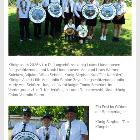
Königsteam 2026 v.L.n.R. Jungschützenkönig Lukas Hundhausen,
Jungschützenadjutant Noah Hundhausen, Adjutant Hans Werner
Salchow, Adjutant Wilko Scherkl, Konig Stephan Kurz"Der Kämpfer" ,
Königin Astrid Lüth, Adjutantin Sabine Zeyn, Jungschützenadjutantin
Marie Ann Schütze, Jungschützenkönigin Emma Scherkel, im
Vordergrund v.L.n.R. Kinderkönigin Laura Resmerewski, Kinderkönig
Oskar Valentin Storm
Ein Fest im Glühen
der Sommertage
König Stephan "Der
Kämpfer"