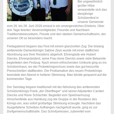
Bei ungewöhnlich
großer Hitze
verwandelte sich das
diesjährige
Schützenfest in
unserer Gemeinde
vom 26. bis 28. Juni 2026 erneut in ein unvergessliches Erlebnis. Über
drei Tage feierten Vereinsmitglieder, Freunde und Nachbarn
Traditionsbewusstsein, Freude und den starken Gemeinschaftssinn, der
unseren Ort so besonders macht.
Freitagabend begann das Fest mit einem glanzvollen Zug: Die bislang
amtierende Damenkönigin Sabine Zeyn wurde mit einer stattlichen
Abordnung aus ihrer Residenz abgeholt. Ehrengäste wie Hubert
Diercks, Ehrenpräsident, seine Frau Irene Diercks sowie viele Bekannte
begleiteten den Festzug. Nach einem erfrischenden Umtrunk ging es ins
Schützenhaus, wo der Probekönigsschuss sowie das gut besuchte
Preisschießen stattfanden. Die Proklamation des neuen Probekönigs
beendete den Abend in heiterer Stimmung. Man blickte gespannt auf die
kommenden Tage.
Der Samstag begann traditionell mit der Abholung des amtierenden
Schützenkönigs Frank „der Überflieger“ und seiner Adjutanten Carsten
Diercks und Rene Schlachter. Begleitet vom Spielmannszug
Hinschenfelde aus Hamburg zog die Gruppe in die Residenz des
Königs ein, was sofort großartige Stimmung erzeugte. Nachdem das
Ausgefallene Scheiben Aufhängen nachgeholt wurde, ging es zur
Dorfgemeinschaftshalle. Das Schnitzelessen, zubereitet vom