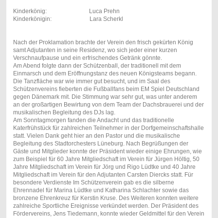
Kinderkönig: Luca Prehn
Kinderkönigin: Lara Scherkl
Nach der Proklamation brachte der Verein den frisch gekürten König
samt Adjutanten in seine Residenz, wo sich jeder einer kurzen
Verschnaufpause und ein erfrischendes Getränk gönnte.
Am Abend folgte dann der Schützenball, der traditionell mit dem
Einmarsch und dem Eröffnungstanz des neuen Königsteams begann.
Die Tanzfläche war wie immer gut besucht, und im Saal des
Schützenvereins fieberten die Fußballfans beim EM Spiel Deutschland
gegen Dänemark mit. Die Stimmung war sehr gut, was unter anderem
an der großartigen Bewirtung von dem Team der Dachsbrauerei und der
musikalischen Begleitung des DJs lag.
Am Sonntagmorgen fanden die Andacht und das traditionelle
Katerfrühstück für zahlreichen Teilnehmer in der Dorfgemeinschaftshalle
statt. Vielen Dank geht hier an den Pastor und die musikalische
Begleitung des Stadtorchesters Lüneburg. Nach Begrüßungen der
Gäste und Mitglieder konnte der Präsident wieder einige Ehrungen, wie
zum Beispiel für 60 Jahre Mitgliedschaft im Verein für Jürgen Höltig, 50
Jahre Mitgliedschaft im Verein für Jörg und Rigo Lüdtke und 40 Jahre
Mitgliedschaft im Verein für den Adjutanten Carsten Diercks statt. Für
besondere Verdienste Im Schützenverein gab es die silberne
Ehrennadel für Marina Lüdtke und Katharina Schlachter sowie das
bronzene Ehrenkreuz für Kerstin Kruse. Des Weiteren konnten weitere
zahlreiche Sportliche Ereignisse verkündet werden. Der Präsident des
Fördervereins, Jens Tiedemann, konnte wieder Geldmittel für den Verein