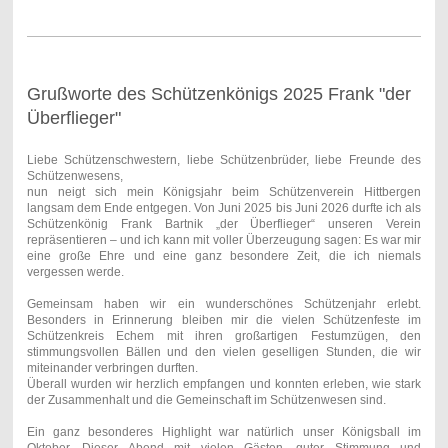
Grußworte des Schützenkönigs 2025 Frank "der
Überflieger"
Liebe Schützenschwestern, liebe Schützenbrüder, liebe Freunde des
Schützenwesens,
nun neigt sich mein Königsjahr beim Schützenverein Hittbergen
langsam dem Ende entgegen. Von Juni 2025 bis Juni 2026 durfte ich als
Schützenkönig Frank Bartnik „der Überflieger“ unseren Verein
repräsentieren – und ich kann mit voller Überzeugung sagen: Es war mir
eine große Ehre und eine ganz besondere Zeit, die ich niemals
vergessen werde.
Gemeinsam haben wir ein wunderschönes Schützenjahr erlebt.
Besonders in Erinnerung bleiben mir die vielen Schützenfeste im
Schützenkreis Echem mit ihren großartigen Festumzügen, den
stimmungsvollen Bällen und den vielen geselligen Stunden, die wir
miteinander verbringen durften.
Überall wurden wir herzlich empfangen und konnten erleben, wie stark
der Zusammenhalt und die Gemeinschaft im Schützenwesen sind.
Ein ganz besonderes Highlight war natürlich unser Königsball im
Oktober. Dieser Abend mit vielen Gästen, guter Stimmung und