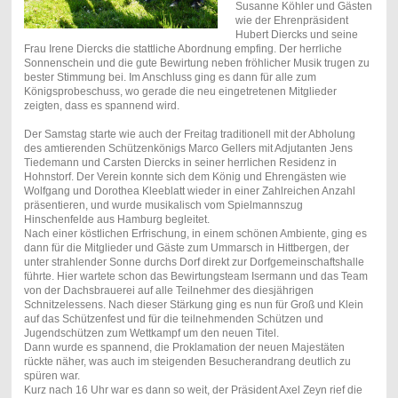
Susanne Köhler und Gästen
wie der Ehrenpräsident
Hubert Diercks und seine
Frau Irene Diercks die stattliche Abordnung empfing. Der herrliche
Sonnenschein und die gute Bewirtung neben fröhlicher Musik trugen zu
bester Stimmung bei. Im Anschluss ging es dann für alle zum
Königsprobeschuss, wo gerade die neu eingetretenen Mitglieder
zeigten, dass es spannend wird.
Der Samstag starte wie auch der Freitag traditionell mit der Abholung
des amtierenden Schützenkönigs Marco Gellers mit Adjutanten Jens
Tiedemann und Carsten Diercks in seiner herrlichen Residenz in
Hohnstorf. Der Verein konnte sich dem König und Ehrengästen wie
Wolfgang und Dorothea Kleeblatt wieder in einer Zahlreichen Anzahl
präsentieren, und wurde musikalisch vom Spielmannszug
Hinschenfelde aus Hamburg begleitet.
Nach einer köstlichen Erfrischung, in einem schönen Ambiente, ging es
dann für die Mitglieder und Gäste zum Ummarsch in Hittbergen, der
unter strahlender Sonne durchs Dorf direkt zur Dorfgemeinschaftshalle
führte. Hier wartete schon das Bewirtungsteam Isermann und das Team
von der Dachsbrauerei auf alle Teilnehmer des diesjährigen
Schnitzelessens. Nach dieser Stärkung ging es nun für Groß und Klein
auf das Schützenfest und für die teilnehmenden Schützen und
Jugendschützen zum Wettkampf um den neuen Titel.
Dann wurde es spannend, die Proklamation der neuen Majestäten
rückte näher, was auch im steigenden Besucherandrang deutlich zu
spüren war.
Kurz nach 16 Uhr war es dann so weit, der Präsident Axel Zeyn rief die