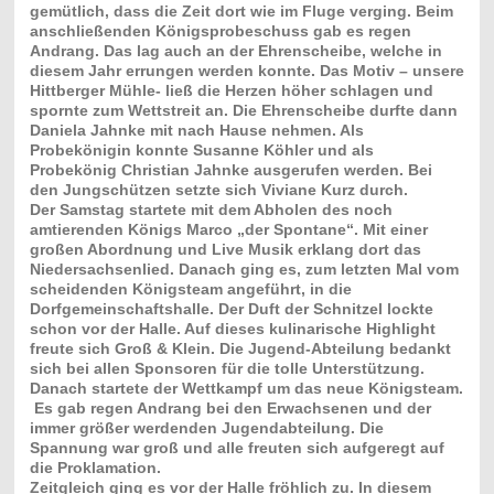
gemütlich, dass die Zeit dort wie im Fluge verging. Beim
anschließenden Königsprobeschuss gab es regen
Andrang. Das lag auch an der Ehrenscheibe, welche in
diesem Jahr errungen werden konnte. Das Motiv – unsere
Hittberger Mühle- ließ die Herzen höher schlagen und
spornte zum Wettstreit an. Die Ehrenscheibe durfte dann
Daniela Jahnke mit nach Hause nehmen. Als
Probekönigin konnte Susanne Köhler und als
Probekönig Christian Jahnke ausgerufen werden. Bei
den Jungschützen setzte sich Viviane Kurz durch.
Der Samstag startete mit dem Abholen des noch
amtierenden Königs Marco „der Spontane“. Mit einer
großen Abordnung und Live Musik erklang dort das
Niedersachsenlied. Danach ging es, zum letzten Mal vom
scheidenden Königsteam angeführt, in die
Dorfgemeinschaftshalle. Der Duft der Schnitzel lockte
schon vor der Halle. Auf dieses kulinarische Highlight
freute sich Groß & Klein. Die Jugend-Abteilung bedankt
sich bei allen Sponsoren für die tolle Unterstützung.
Danach startete der Wettkampf um das neue Königsteam.
Es gab regen Andrang bei den Erwachsenen und der
immer größer werdenden Jugendabteilung. Die
Spannung war groß und alle freuten sich aufgeregt auf
die Proklamation.
Zeitgleich ging es vor der Halle fröhlich zu. In diesem