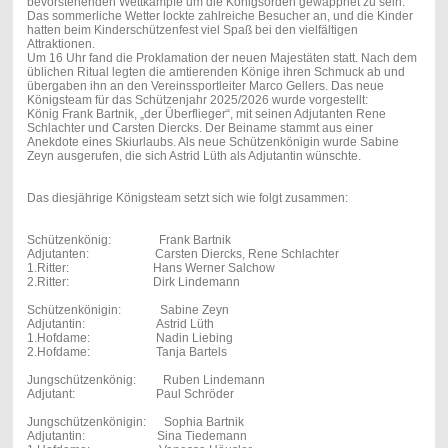
bevorstehenden Wettkämpfe um die Königsorden gewappnet zu sein.
Das sommerliche Wetter lockte zahlreiche Besucher an, und die Kinder
hatten beim Kinderschützenfest viel Spaß bei den vielfältigen
Attraktionen.
Um 16 Uhr fand die Proklamation der neuen Majestäten statt. Nach dem
üblichen Ritual legten die amtierenden Könige ihren Schmuck ab und
übergaben ihn an den Vereinssportleiter Marco Gellers. Das neue
Königsteam für das Schützenjahr 2025/2026 wurde vorgestellt:
König Frank Bartnik, „der Überflieger“, mit seinen Adjutanten Rene
Schlachter und Carsten Diercks. Der Beiname stammt aus einer
Anekdote eines Skiurlaubs. Als neue Schützenkönigin wurde Sabine
Zeyn ausgerufen, die sich Astrid Lüth als Adjutantin wünschte.
Das diesjährige Königsteam setzt sich wie folgt zusammen:
Schützenkönig: Frank Bart
nik
Adjutanten: Carsten Diercks, Rene Schlachter
1.Ritter: Hans Werner Salchow
2.Ritter: Dirk Lindemann
Schützenkönigin: Sabine Zeyn
Adjutantin: Astrid Lüth
1.Hofdame: Nadin Liebing
2.Hofdame: Tanja Bartels
Jungschützenkönig: Ruben Lindemann
Adjutant: Paul Schröder
Jungschützenkönigin: Sophia Bartnik
Adjutantin: Sina Tiedemann