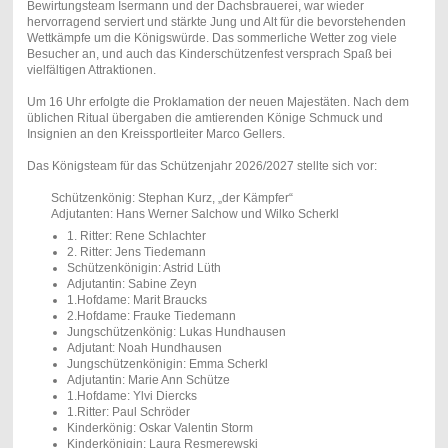
Bewirtungsteam Isermann und der Dachsbrauerei, war wieder
hervorragend serviert und stärkte Jung und Alt für die bevorstehenden
Wettkämpfe um die Königswürde. Das sommerliche Wetter zog viele
Besucher an, und auch das Kinderschützenfest versprach Spaß bei
vielfältigen Attraktionen.
Um 16 Uhr erfolgte die Proklamation der neuen Majestäten. Nach dem
üblichen Ritual übergaben die amtierenden Könige Schmuck und
Insignien an den Kreissportleiter Marco Gellers.
Das Königsteam für das Schützenjahr 2026/2027 stellte sich vor:
Schützenkönig: Stephan Kurz, „der Kämpfer“
Adjutanten: Hans Werner Salchow und Wilko Scherkl
1. Ritter: Rene Schlachter
2. Ritter: Jens Tiedemann
Schützenkönigin: Astrid Lüth
Adjutantin: Sabine Zeyn
1.Hofdame: Marit Braucks
2.Hofdame: Frauke Tiedemann
Jungschützenkönig: Lukas Hundhausen
Adjutant: Noah Hundhausen
Jungschützenkönigin: Emma Scherkl
Adjutantin: Marie Ann Schütze
1.Hofdame: Ylvi Diercks
1.Ritter: Paul Schröder
Kinderkönig: Oskar Valentin Storm
Kinderkönigin: Laura Resmerewski