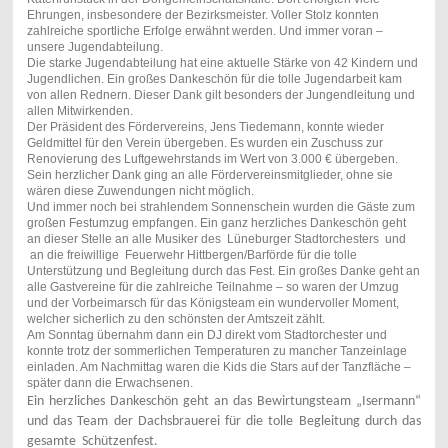
Ehrungen, insbesondere der Bezirksmeister. Voller Stolz konnten
zahlreiche sportliche Erfolge erwähnt werden. Und immer voran –
unsere Jugendabteilung.
Die starke Jugendabteilung hat eine aktuelle Stärke von 42 Kindern und
Jugendlichen. Ein großes Dankeschön für die tolle Jugendarbeit kam
von allen Rednern. Dieser Dank gilt besonders der Jungendleitung und
allen Mitwirkenden.
Der Präsident des Fördervereins, Jens Tiedemann, konnte wieder
Geldmittel für den Verein übergeben. Es wurden ein Zuschuss zur
Renovierung des Luftgewehrstands im Wert von 3.000 € übergeben.
Sein herzlicher Dank ging an alle Fördervereinsmitglieder, ohne sie
wären diese Zuwendungen nicht möglich.
Und immer noch bei strahlendem Sonnenschein wurden die Gäste zum
großen Festumzug empfangen. Ein ganz herzliches Dankeschön geht
an dieser Stelle an alle Musiker des Lüneburger Stadtorchesters und
an die freiwillige Feuerwehr Hittbergen/Barförde für die tolle
Unterstützung und Begleitung durch das Fest. Ein großes Danke geht an
alle Gastvereine für die zahlreiche Teilnahme – so waren der Umzug
und der Vorbeimarsch für das Königsteam ein wundervoller Moment,
welcher sicherlich zu den schönsten der Amtszeit zählt.
Am Sonntag übernahm dann ein DJ direkt vom Stadtorchester und
konnte trotz der sommerlichen Temperaturen zu mancher Tanzeinlage
einladen. Am Nachmittag waren die Kids die Stars auf der Tanzfläche –
später dann die Erwachsenen.
Ein herzliches Dankeschön geht an das Bewirtungsteam „Isermann“
und das Team der Dachsbrauerei für die tolle Begleitung durch das
gesamte Schützenfest.