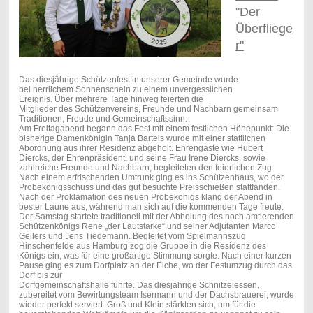
"Der
Überfliege
r"
Das diesjährige Schützenfest in unserer Gemeinde wurde
bei herrlichem Sonnenschein zu einem unvergesslichen
Ereignis. Über mehrere Tage hinweg feierten die
Mitglieder des Schützenvereins, Freunde und Nachbarn gemeinsam
Traditionen, Freude und Gemeinschaftssinn.
Am Freitagabend begann das Fest mit einem festlichen Höhepunkt: Die
bisherige Damenkönigin Tanja Bartels wurde mit einer stattlichen
Abordnung aus ihrer Residenz abgeholt. Ehrengäste wie Hubert
Diercks, der Ehrenpräsident, und seine Frau Irene Diercks, sowie
zahlreiche Freunde und Nachbarn, begleiteten den feierlichen Zug.
Nach einem erfrischenden Umtrunk ging es ins Schützenhaus, wo der
Probekönigsschuss und das gut besuchte Preisschießen stattfanden.
Nach der Proklamation des neuen Probekönigs klang der Abend in
bester Laune aus, während man sich auf die kommenden Tage freute.
Der Samstag startete traditionell mit der Abholung des noch amtierenden
Schützenkönigs Rene „der Lautstarke“ und seiner Adjutanten Marco
Gellers und Jens Tiedemann. Begleitet vom Spielmannszug
Hinschenfelde aus Hamburg zog die Gruppe in die Residenz des
Königs ein, was für eine großartige Stimmung sorgte. Nach einer kurzen
Pause ging es zum Dorfplatz an der Eiche, wo der Festumzug durch das
Dorf bis zur
Dorfgemeinschaftshalle führte. Das diesjährige Schnitzelessen,
zubereitet vom Bewirtungsteam Isermann und der Dachsbrauerei, wurde
wieder perfekt serviert. Groß und Klein stärkten sich, um für die