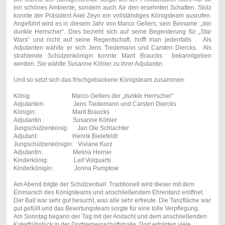
ein schönes Ambiente, sondern auch für den ersehnten Schatten. Stolz
konnte der Präsident Axel Zeyn ein vollständiges Königsteam ausrufen.
Angeführt wird es in diesem Jahr von Marco Gellers, sein Beiname: „der
dunkle Herrscher“. Dies bezieht sich auf seine Begeisterung für „Star
Wars“ und nicht auf seine Regentschaft, hofft man jedenfalls . Als
Adjutanten wählte er sich Jens Tiedemann und Carsten Diercks. Als
strahlende Schützenkönigin konnte Marit Braucks bekanntgeben
werden. Sie wählte Susanne Köhler zu ihrer Adjutantin.
Und so setzt sich das frischgebackene Königsteam zusammen:
König Marco Gellers der „dunkle Herrscher“
Adjutanten: Jens Tiedemann und Carsten Diercks
Königin: Marit Braucks
Adjutantin : Susanne Köhler
Jungschützenkönig: Jan Ole Schlachter
Adjutant: Henrik Bielefeldt
Jungschützenkönigin: Viviane Kurz
Adjutantin: Melina Hornei
Kinderkönig: Leif Volquarts
Kinderkönigin: Jonna Pumptow
Am Abend folgte der Schützenball. Traditionell wird dieser mit dem
Einmarsch des Königsteams und anschließendem Ehrentanz eröffnet.
Der Ball war sehr gut besucht, was alle sehr erfreute. Die Tanzfläche war
gut gefüllt und das Bewirtungsteam sorgte für eine tolle Verpflegung.
Am Sonntag begann der Tag mit der Andacht und dem anschließenden
Katerfrühstück in der Dorfgemeinschaftshalle. Dort erfolgten viele