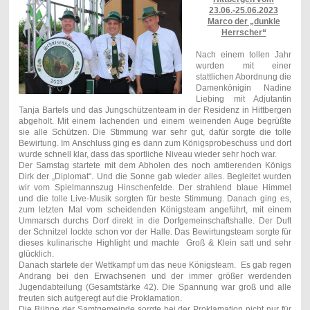
23.06.-25.06.2023
Marco der „dunkle
Herrscher“
Nach einem tollen Jahr
wurden mit einer
stattlichen Abordnung die
Damenkönigin Nadine
Liebing mit Adjutantin
Tanja Bartels und das Jungschützenteam in der Residenz in Hittbergen
abgeholt. Mit einem lachenden und einem weinenden Auge begrüßte
sie alle Schützen. Die Stimmung war sehr gut, dafür sorgte die tolle
Bewirtung. Im Anschluss ging es dann zum Königsprobeschuss und dort
wurde schnell klar, dass das sportliche Niveau wieder sehr hoch war.
Der Samstag startete mit dem Abholen des noch amtierenden Königs
Dirk der „Diplomat“. Und die Sonne gab wieder alles. Begleitet wurden
wir vom Spielmannszug Hinschenfelde. Der strahlend blaue Himmel
und die tolle Live-Musik sorgten für beste Stimmung. Danach ging es,
zum letzten Mal vom scheidenden Königsteam angeführt, mit einem
Ummarsch durchs Dorf direkt in die Dorfgemeinschaftshalle. Der Duft
der Schnitzel lockte schon vor der Halle. Das Bewirtungsteam sorgte für
dieses kulinarische Highlight und machte Groß & Klein satt und sehr
glücklich.
Danach startete der Wettkampf um das neue Königsteam. Es gab regen
Andrang bei den Erwachsenen und der immer größer werdenden
Jugendabteilung (Gesamtstärke 42). Die Spannung war groß und alle
freuten sich aufgeregt auf die Proklamation.
Die Bühne der Samtgemeinde sorgte bei der Proklamation nicht nur für