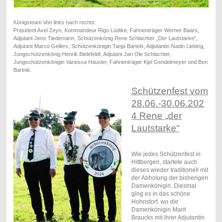
Königsteam Von links nach rechts:
Präsident Axel Zeyn, Kommandeur Rigo Lüdtke, Fahnenträger Werner Baars,
Adjutant Jens Tiedemann, Schützenkönig Rene Schlachter „Der Lautstarke“,
Adjutant Marco Gellers, Schützenkönigin Tanja Bartels, Adjutantin Nadin Liebing,
Jungschützenkönig Henrik Bielefeldt, Adjutant Jan Ole Schlachter,
Jungschützenkönigin Vanessa Häusler, Fahnenträger Kjel Gendelmeyer und Ben
Bartnik.
Schützenfest vom
28.06.-30.06.202
4 Rene „der
Lautstarke“
Wie jedes Schützenfest in
Hittbergen, startete auch
dieses wieder traditionell mit
der Abholung der bisherigen
Damenkönigin. Diesmal
ging es in das schöne
Hohnstorf, wo die
Damenkönigin Marit
Braucks mit ihrer Adjutantin