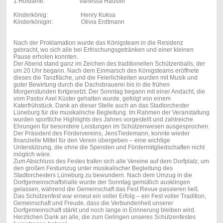
1.Hofdame: Vanessa Häusler
Kinderkönig: Henry Kuksa
Kinderkönigin: Olivia Erdtmann
Nach der Proklamation wurde das Königsteam in die Residenz
gebracht, wo sich alle bei Erfrischungsgetränken und einer kleinen
Pause erholen konnten.
Der Abend stand ganz im Zeichen des traditionellen Schützenballs, der
um 20 Uhr begann. Nach dem Einmarsch des Königsteams eröffnete
dieses die Tanzfläche, und die Feierlichkeiten wurden mit Musik und
guter Bewirtung durch die Dachsbrauerei bis in die frühen
Morgenstunden fortgesetzt. Der Sonntag begann mit einer Andacht, die
vom Pastor Axel Küster gehalten wurde, gefolgt von einem
Katerfrühstück. Dank an dieser Stelle auch an das Stadtorchester
Lüneburg für die musikalische Begleitung. Im Rahmen der Veranstaltung
wurden sportliche Highlights des Jahres vorgestellt und zahlreiche
Ehrungen für besondere Leistungen im Schützenwesen ausgesprochen.
Der Präsident des Fördervereins, JensTiedemann, konnte wieder
finanzielle Mittel für den Verein übergeben – eine wichtige
Unterstützung, die ohne die Spenden und Fördermitgliedschaften nicht
möglich wäre.
Zum Abschluss des Festes trafen sich alle Vereine auf dem Dorfplatz, um
den großen Festumzug unter musikalischer Begleitung des
Stadtorchesters Lüneburg zu bewundern. Nach dem Umzug in die
Dorfgemeinschaftshalle wurde der Sonntag gemütlich ausklingen
gelassen, während die Gemeinschaft das Fest Revue passieren ließ.
Das Schützenfest war erneut ein voller Erfolg – ein Fest voller Tradition,
Gemeinschaft und Freude, dass die Verbundenheit unserer
Dorfgemeinschaft stärkt und noch lange in Erinnerung bleiben wird.
Herzlichen Dank an alle, die zum Gelingen unseres Schützenfestes