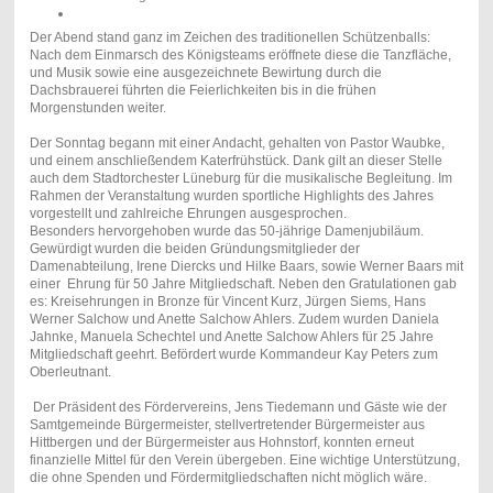
Der Abend stand ganz im Zeichen des traditionellen Schützenballs:
Nach dem Einmarsch des Königsteams eröffnete diese die Tanzfläche,
und Musik sowie eine ausgezeichnete Bewirtung durch die
Dachsbrauerei führten die Feierlichkeiten bis in die frühen
Morgenstunden weiter.
Der Sonntag begann mit einer Andacht, gehalten von Pastor Waubke,
und einem anschließendem Katerfrühstück. Dank gilt an dieser Stelle
auch dem Stadtorchester Lüneburg für die musikalische Begleitung. Im
Rahmen der Veranstaltung wurden sportliche Highlights des Jahres
vorgestellt und zahlreiche Ehrungen ausgesprochen.
Besonders hervorgehoben wurde das 50-jährige Damenjubiläum.
Gewürdigt wurden die beiden Gründungsmitglieder der
Damenabteilung, Irene Diercks und Hilke Baars, sowie Werner Baars mit
einer Ehrung für 50 Jahre Mitgliedschaft. Neben den Gratulationen gab
es: Kreisehrungen in Bronze für Vincent Kurz, Jürgen Siems, Hans
Werner Salchow und Anette Salchow Ahlers. Zudem wurden Daniela
Jahnke, Manuela Schechtel und Anette Salchow Ahlers für 25 Jahre
Mitgliedschaft geehrt. Befördert wurde Kommandeur Kay Peters zum
Oberleutnant.
Der Präsident des Fördervereins, Jens Tiedemann und Gäste wie der
Samtgemeinde Bürgermeister, stellvertretender Bürgermeister aus
Hittbergen und der Bürgermeister aus Hohnstorf, konnten erneut
finanzielle Mittel für den Verein übergeben. Eine wichtige Unterstützung,
die ohne Spenden und Fördermitgliedschaften nicht möglich wäre.